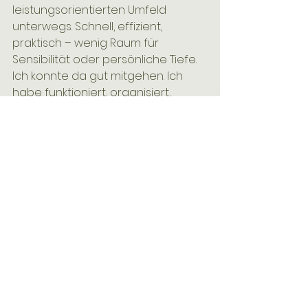
leistungsorientierten Umfeld 
unterwegs. Schnell, effizient, 
praktisch – wenig Raum für 
Sensibilität oder persönliche Tiefe. 
Ich konnte da gut mitgehen. Ich 
habe funktioniert, organisiert, 
Verantwortung übernommen.
Und gleichzeitig gab es da diese 
andere Seite in mir. Die sich nach 
Tiefe gesehnt hat, nach 
Verbundenheit, nach einem 
achtsamen Umgang miteinander. 
Ich habe schon früh begonnen, 
mich mit spirituellen Themen zu 
beschäftigen.
Mit
 17 habe ich mit meiner Mutter 
einen Reiki-Kurs gemacht, bin an 