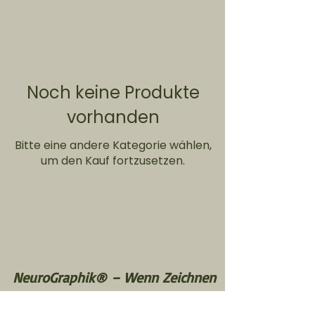
Noch keine Produkte
vorhanden
Bitte eine andere Kategorie wählen,
um den Kauf fortzusetzen.
NeuroGraphik® – Wenn Zeichnen
sortiert, was Worte nicht können