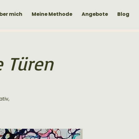
ber mich
Meine Methode
Angebote
Blog
e Türen
ativ,