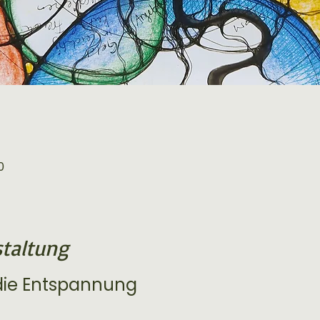
0
staltung
 die Entspannung