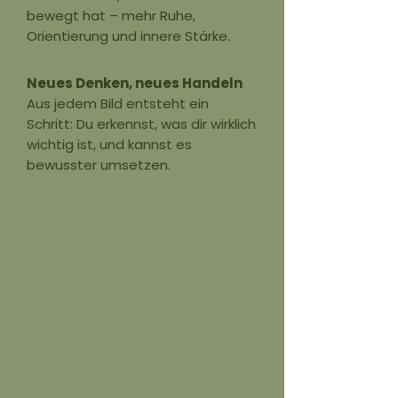
bewegt hat – mehr Ruhe,
Orientierung und innere Stärke.
Neues Denken, neues Handeln
Aus jedem Bild entsteht ein
Schritt: Du erkennst, was dir wirklich
wichtig ist, und kannst es
bewusster umsetzen.