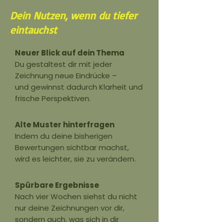
Dein Nutzen, wenn du tiefer
eintauchst
Neuer Blick auf dein Thema
Du gestaltest dir mit jeder
Zeichnung neue Eindrücke –
und gewinnst dadurch Klarheit und
frische Perspektiven.
Alte Muster hinterfragen
Indem du deine bisherigen
Bewertungen sichtbar machst,
wird es leichter, sie zu verändern.
Spürbare Ergebnisse
Nach vier Wochen siehst du nicht
nur deine Zeichnungen vor dir,
sondern auch, was sich in dir