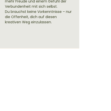
mehr Freude und einem Gefühl der 
Verbundenheit mit sich selbst.
Du brauchst keine Vorkenntnisse – nur 
die Offenheit, dich auf diesen 
kreativen Weg einzulassen.
NeuroGraphik® – Wenn Zeichnen
sortiert, was Worte nicht können
Über 50 begeisterte Teilnehmer
Kontakt